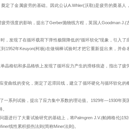
了金属疲劳的基础。因此公认A.Whler(沃勒)是疲劳的奠基人
对疲劳强度的影响，提出了Gerber抛物线方程，英国人Goodman J.(
er疲劳试验时，发现了在循环载荷下弹性极限降低的“循环软化”现象，引入了
952年Keuyon(柯杨)在做铜棒试验时才把它重新提出来，并命
.W.(汉弗莱)在单晶格铝和多晶格铁上发现了循环应力产生的滑移痕迹，指出了疲
应力—应变曲线的变化，测定了迟滞回线，建立了循环硬化与循环软化的
应进行了一系列试验，提出了应力集中系数的理论值。1929年—1930年英
释。
题进行了大量试验研究的基础上，将Palmgren J.V.(帕姆格伦)192
ner线性累积损伤法则(简称Miner法则)。