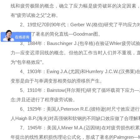
线和疲劳极限的概念，确立了应力幅是疲劳破坏的决定因素，奠定
有“疲劳试验之父”之称。
2、19世纪70到90年代：Gerber W.(格伯)研究了平均应力
德曼)提出了著名的简化直线—Goodman图。
3、1884年：Bauschinger J.(包辛格)在验证Whl
力—应变迟滞回线的概念。但他的工作当时人们并不重视，直到1
为“包辛格效应”。
4、1903年：Ewing J.A.(尤因)和Humfery J.C
变形是由于与单调变形相类似的滑移所产生。
5、1910年：Bairstow(拜尔斯托)研究了循环载荷下
念;并且还进行了程序疲劳试验。
6、1929年：美国人Peterson R.E.(彼特逊)对尺寸效
人Haigh B.P.(海夫)对高强钢和软钢的不同缺口效应做了合理解
7、1945年：美国人Miner M.A.(迈因纳)在对疲劳损伤积累问
年提出的线性累积损伤理论公式化，形成了著名的Palmgren—Mi