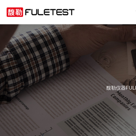
馥勒仪器FU