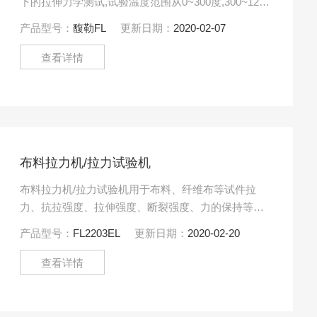
下的拉伸力学测试,试验温度范围从0~300度,300~1200
度,1500度,1800度，配置专业的高温环境力学测.....
产品型号：
馥勒FL
更新日期：
2020-02-07
查看详情
布料拉力机/拉力试验机
布料拉力机/拉力试验机用于布料、纤维布等试件拉
力、抗拉强度、拉伸强度、断裂强度、力的保持等测
试，配置馥勒测控系统，可根据GB、ISO、DIN、
产品型号：
FL2203EL
更新日期：
2020-02-20
ASTM、JIS等.....
查看详情