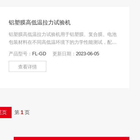
铝塑膜高低温拉力试验机
铝塑膜高低温拉力试验机用于铝塑膜、复合膜、电池
包装材料在不同高低温环境下的力学性能测试，配置
FULETEST测控系统，可以自动测试其抗拉力、抗拉
产品型号：
FL-GD
更新日期：
2023-06-05
强度、屈服强度、.....
查看详情
尾页
第
1
页