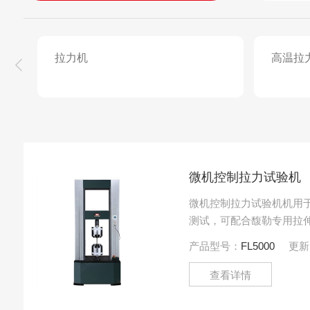
拉力机
高温拉
微机控制拉力试验机
微机控制拉力试验机机用
测试，可配合馥勒专用拉
置、高低温试验装置等实
产品型号：
FL5000
更新
验。
查看详情