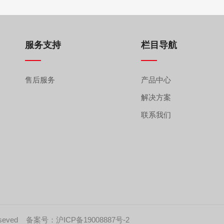
服务支持
栏目导航
售后服务
产品中心
解决方案
联系我们
eseved 备案号：
沪ICP备19008887号-2