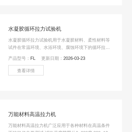
水凝胶循环拉力试验机
水凝胶循环拉力试验机用于水凝胶材料、柔性材料等
试件在常温环境、水浴环境、腐蚀环境下的循环拉
伸、疲劳拉伸、腐蚀拉伸等项的物理力学性能测试分
产品型号：
FL
更新日期：
2026-03-23
析研究，根据GB、ISO.....
查看详情
万能材料高温拉力机
万能材料高温拉力机广泛应用于各种材料在高温条件