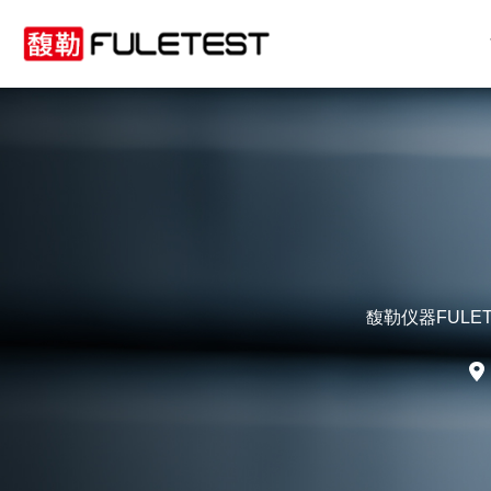
馥勒仪器FUL