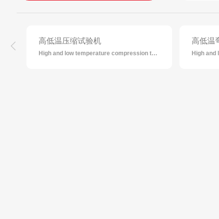
高低温压缩试验机
高低温
High and low temperature compression testing machine