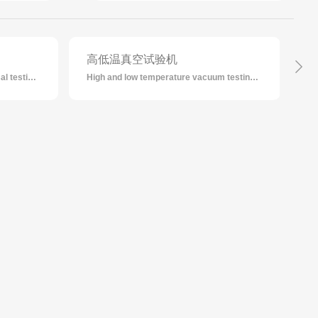
高低温真空试验机
High and low temperature universal testing machine
High and low temperature vacuum testing machine