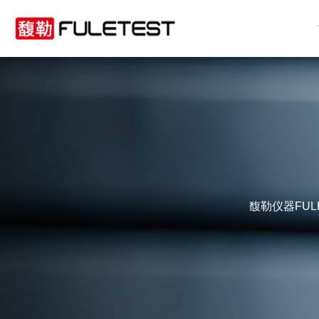
馥勒仪器FU