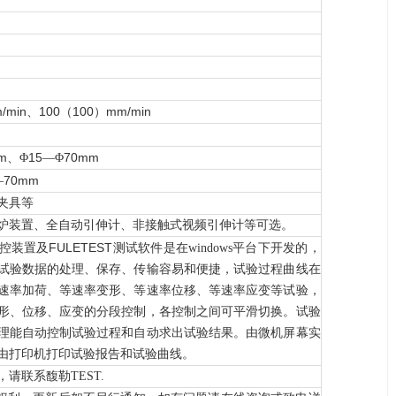
/min
100
100
mm/min
、
（
）
m
15
70mm
、Φ
—Φ
70mm
—
夹具等
炉装置、全自动引伸计、非接触式视频引伸计等可选。
FULETEST
控装置及
测试软件
是在windows平台下开发的，
试验数据的处理、保存、传输容易和便捷，试验过程曲线在
速率加荷、等速率变形、等速率位移、等速率应变等试验，
形、位移、应变的分段控制，各控制之间可平滑切换。试验
理能自动控制试验过程和自动求出试验结果。由微机屏幕实
由打印机打印试验报告和试验曲线。
请联系馥勒TEST.