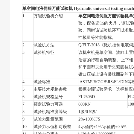
单空间电液伺服万能试验机
Hydraulic universal testing mach
1
万能试验机介绍
单空间电液伺服万能试验机单
验，配备适当的夹具，该试
验。同时该试验机还可以求取
性模量等性能指标。
2
试验机方法
Q/FLT-2018
《微机控制电液伺
3
试验机特征
该机主机是单空间、油缸上置
活塞的行程自动调整。上下钳
和平面型夹块用于夹紧圆柱试
钳口压板上设有带球面副的下
4
试验标准
ASTM\ISO\GB\JIS\FL\DIN
等
5
主要技术规格参数
根据实际试验需求，选择相应
6
试验机规格型号
FL7605D
FL
7
额定试验力可选
600KN
10
8
试验机精准度等级
1
级/0.5级/
9
试验力测量范围
2%-100%FS
10
试验力示值相对误差
≦示值的±1%/示值的±0.5%