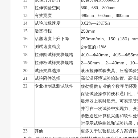
11
试验力分辨力
试验力的1/300000FS
12
拉伸试验空间
580
、680、800mm
13
有效宽度
490mm
、660mm、800mm
14
试验加载速度
0.02%—2%FS/s
15
活塞行程
250mm
16
活塞速度上升下降
250mm/min
150
180
mm
、
（
）
17
测试速度精度
1%/
≦示值的±
18
拉伸圆试样夹块规格
10
40mm
15
55m
Φ
—Φ
、Φ
—Φ
19
拉伸板试样夹块规格
2
30mm
2
40mm
10
—
、
—
、
20
试验夹具选择
液压拉伸试验夹具、压缩试验
21
试验附件选择
高低温环境试验箱装置、高温
22
专业控制及测试软件
馥勒提供专业的全数字闭环测
保证试验操作简便和通用性，
显示器上实时显示。可实现等
并可在一次试验中实现力、变
参数通过计算机采集和软件处
时显示试验曲线和试验结果，
23
其他
更多关于试验机技术方案资料，