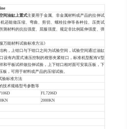
ine
空间油缸上置式
主要用于金属、非金属材料或产品的拉伸试
验机还能做压缩、弯曲、剪切、螺栓拉伸等各种拉、压类试
所测材料的抗拉强度、屈服强度、规定非比例延伸强度、弹
服万能材料试验标准方法》
结构，上钳口与下钳口之间为试验空间，试验空间通过油缸
V
口设有内置式液压控制的楔形夹紧钳口，标准机型配有
型
样和平板试样做拉伸试验，上下钳口相对面可安装压板，下
压板，可用于材料或产品的压缩试验。
试验标准方法
的技术规格型号参数等
7106D
FL7206D
00KN
2000KN