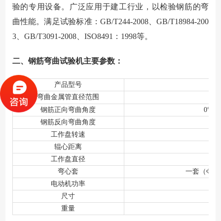
验的专用设备。广泛应用于建工行业，以检验钢筋的弯
曲性能。满足试验标准：GB/T244-2008、GB/T18984-200
3、GB/T3091-2008、ISO8491：1998等。
二、钢筋弯曲试验机主要参数：
产品型号
弯曲金属管直径范围
钢筋正向弯曲角度
0
°～
钢筋反向弯曲角度
0
工作盘转速
辊心距离
工作盘直径
弯心套
一套（Ф25
电动机功率
尺寸
12
重量